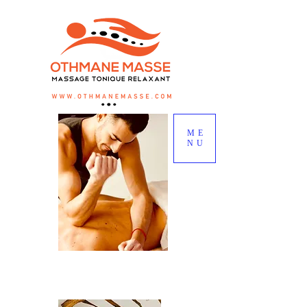
ME
NU